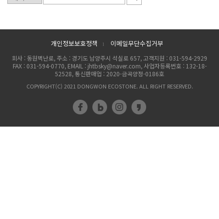
개인정보보호정책
이메일무단수집거부
l
회사 : 동원벽난로, 주소 : 경기도 남양주시 석실로 657, 고객지원 : 031-594-2929
FAX : 031-594-0770, EMAIL : jhtbsky@naver.com, 사업자등록번호 : 132-18-
52528, 통신판매업 : 2020-금곡양정-0186호
COPYRIGHT(C) 2021 DONGWON ECOSTONE. ALL RIGHT RESERVED.