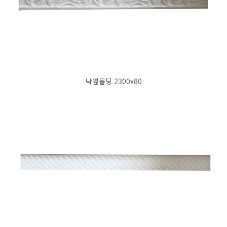
낙옆몰딩 2300x80