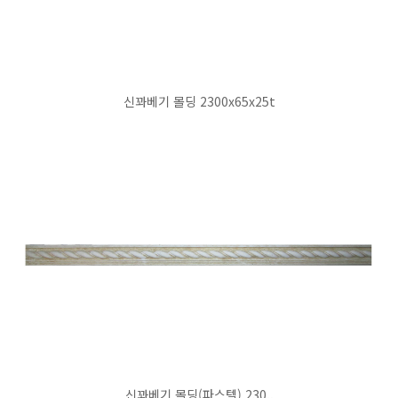
신꽈베기 몰딩 2300x65x25t
신꽈베기 몰딩(파스텔) 230..