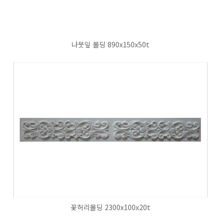
나뭇잎 몰딩 890x150x50t
꽃허리몰딩 2300x100x20t