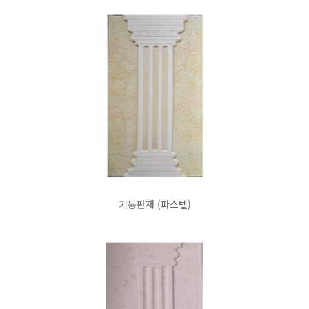
기둥판재 (파스텔)