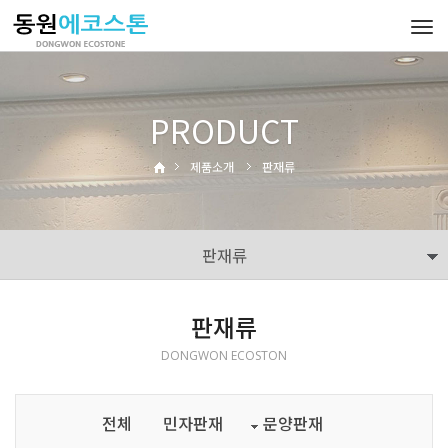
Tog
navi
PRODUCT
제품소개
판재류
판재류
판재류
DONGWON ECOSTON
전체
민자판재
문양판재