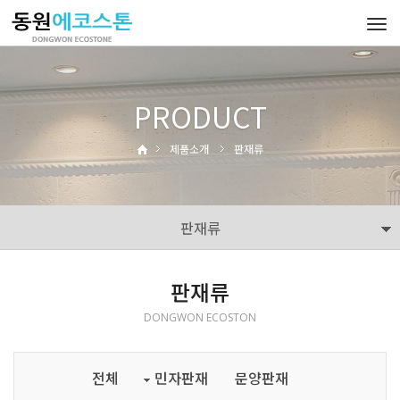
Tog
navi
PRODUCT
제품소개
판재류
판재류
판재류
DONGWON ECOSTON
전체
민자판재
문양판재