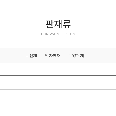
판재류
DONGWON ECOSTON
전체
민자판재
문양판재