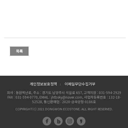
개인정보보호정책
이메일무단수집거부
l
회사 : 동원벽난로, 주소 : 경기도 남양주시 석실로 657, 고객지원 : 031-594-2929
FAX : 031-594-0770, EMAIL : jhtbsky@naver.com, 사업자등록번호 : 132-18-
52528, 통신판매업 : 2020-금곡양정-0186호
COPYRIGHT(C) 2021 DONGWON ECOSTONE. ALL RIGHT RESERVED.