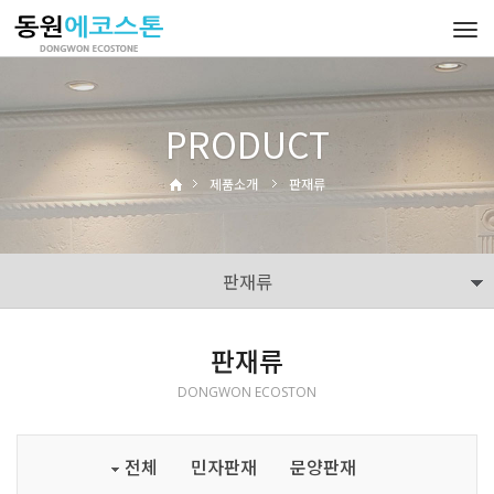
Tog
navi
PRODUCT
제품소개
판재류
판재류
판재류
DONGWON ECOSTON
전체
민자판재
문양판재