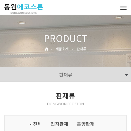
Tog
navi
PRODUCT
제품소개
판재류
판재류
판재류
DONGWON ECOSTON
전체
민자판재
문양판재