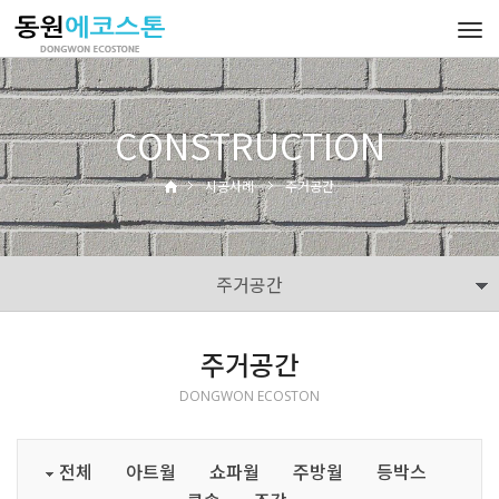
Tog
navi
CONSTRUCTION
시공사례
주거공간
주거공간
주거공간
DONGWON ECOSTON
전체
아트월
쇼파월
주방월
등박스