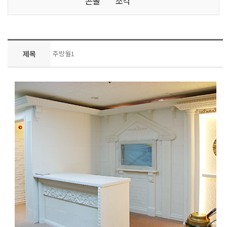
콘솔
조각
제목
주방월1