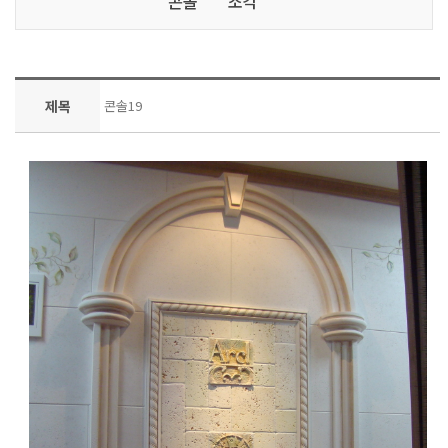
콘솔
조각
제목
콘솔19