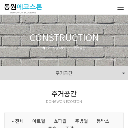
Tog
navi
CONSTRUCTION
시공사례
주거공간
주거공간
주거공간
DONGWON ECOSTON
전체
아트월
쇼파월
주방월
등박스